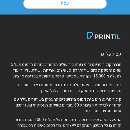
קצת עלינו
חברת קולור פרינט גרופ בע"מ בירושלים מתמחה בתחום הדפוס מעל 15
שנים ומספקת כיום שירותי דפוס , עיצוב , אריזות , שילוט , דיוור ועוד
למעלה מ 15.000 לקוחות עסקיים , פרטיים ורשתות בפריסה ארצית .
בית דפוס והמשרד מיתוג קולור פרינט גרופ ממוקם באזור תעשייה
תלפיות בירושלים ומספק שירות וסחורה לכל הארץ .
קולור פרינט הינו
בית דפוס בירושלים
המעסיק בשיתוף פעולה עם
האגודה לבריאות הציבור כ 60 עובדים בשיקום תעסוקתי ובעזרתכם
אנחנו נעסיק כמה שיותר!!
המפעל דפוס שלנו בירושלים משתטח על מעל מ 1000 מטר מרובע
וקיים בו כל המיכון המתקדם לייצור מוצרי דפוס באיכות הכי גבוהה .