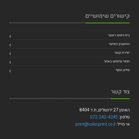
קישורים שימושיים
בית דפוס ראשי
החשבון האישי
יצירת קשר
תנאי שימוש באתר
מידע נוסף
צור קשר
האומן 27 ירושלים, ת.ד 8404
טלפון:
072-242-4245
אי מייל:
print@colorprint.co.il