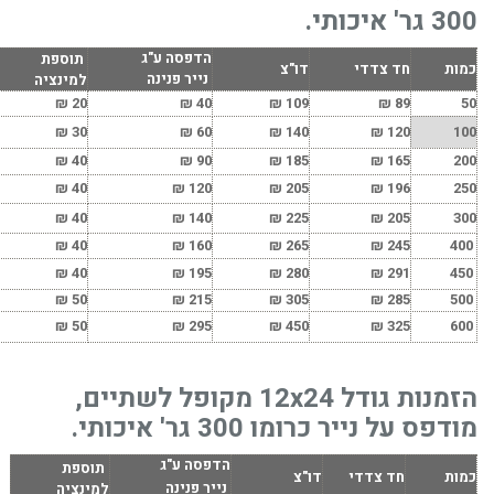
300 גר' איכותי.
הדפסה ע"ג
תוספת
כמות
חד צדדי
דו"צ
נייר פנינה
למינציה
₪
20
₪
40
₪
109
₪
89
50
₪
30
₪
60
₪
140
₪
120
100
₪
40
₪
90
₪
185
₪
165
200
₪
40
₪
120
₪
205
₪
196
250
₪
40
₪
140
₪
225
₪
205
300
₪
40
₪
160
₪
265
₪
245
400
₪
40
₪
195
₪
280
₪
291
450
₪
50
₪
215
₪
305
₪
285
500
₪
50
₪
295
₪
450
₪
325
600
הזמנות גודל 12x24 מקופל לשתיים,
מודפס על נייר כרומו 300 גר' איכותי.
הדפסה ע"ג
תוספת
כמות
חד צדדי
דו"צ
נייר פנינה
למינציה