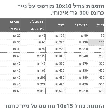
הזמנות גודל 10x10 מודפס על נייר
כרומו 300 גר' איכותי.
הדפסה ע"ג
תוספת
כמות
חד צדדי
דו"צ
נייר פנינה
למינציה
₪
20
₪
45
₪
109
₪
89
50
₪
30
₪
65
₪
220
₪
130
100
₪
30
₪
99
₪
270
₪
210
200
₪
40
₪
129
₪
310
₪
240
250
₪
40
₪
149
₪
350
₪
270
300
₪
40
₪
169
₪
420
₪
330
400
₪
40
₪
209
₪
480
₪
380
450
₪
40
₪
229
₪
490
₪
420
500
₪
60
₪
310
₪
590
₪
510
600
הזמנות גודל 10x15 מודפס על נייר כרומו