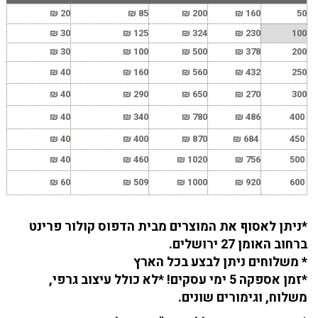
₪
20
₪
85
₪
200
₪
160
50
₪
30
₪
125
₪
324
₪
230
100
₪
30
₪
100
₪
500
₪
378
200
₪
40
₪
160
₪
560
₪
432
250
₪
40
₪
290
₪
650
₪
270
300
₪
40
₪
340
₪
780
₪
486
400
₪
40
₪
400
₪
870
₪
684
450
₪
40
₪
460
₪
1020
₪
756
500
₪
60
₪
509
₪
1000
₪
920
600
*ניתן לאסוף את המוצרים מבית הדפוס קולור פרינט
ברחוב האומן 27 ירושלים.
* משלוחים ניתן לבצע בכל הארץ
*זמן אספקה 5 ימי עסקים! *לא כולל עיצוב גרפי,
משלוח, וגימורים שונים.