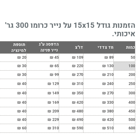
הזמנות גודל 15x15 על נייר כרומו 300 גר'
איכותי.
הדפסה ע"ג
תוספת
כמות
חד צדדי
דו"צ
נייר פנינה
למינציה
₪
20
₪
45
₪
109
₪
89
50
₪
30
₪
65
₪
220
₪
130
100
₪
30
₪
99
₪
270
₪
210
200
₪
40
₪
129
₪
310
₪
240
250
₪
40
₪
149
₪
350
₪
270
300
₪
40
₪
169
₪
420
₪
330
400
₪
40
₪
209
₪
480
₪
380
450
₪
40
₪
229
₪
490
₪
420
500
₪
60
₪
310
₪
590
₪
510
600