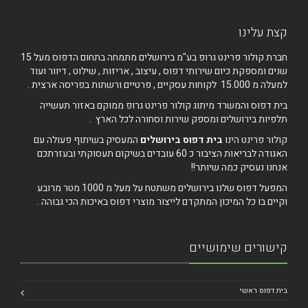
קצת עלינו
חברת קולור פרינט גרופ בע"מ בירושלים מתמחה בתחום הדפוס מעל 15
שנים ומספקת כיום שירותי דפוס , עיצוב , אריזות , שילוט , דיוור ועוד
למעלה מ 15.000 לקוחות עסקיים , פרטיים ורשתות בפריסה ארצית .
בית דפוס והמשרד מיתוג קולור פרינט גרופ ממוקם באזור תעשייה
תלפיות בירושלים ומספק שירות וסחורה לכל הארץ .
קולור פרינט הינו
בית דפוס בירושלים
המעסיק בשיתוף פעולה עם
האגודה לבריאות הציבור כ 60 עובדים בשיקום תעסוקתי ובעזרתכם
אנחנו נעסיק כמה שיותר!!
המפעל דפוס שלנו בירושלים משתטח על מעל מ 1000 מטר מרובע
וקיים בו כל המיכון המתקדם לייצור מוצרי דפוס באיכות הכי גבוהה .
קישורים שימושיים
בית דפוס ראשי