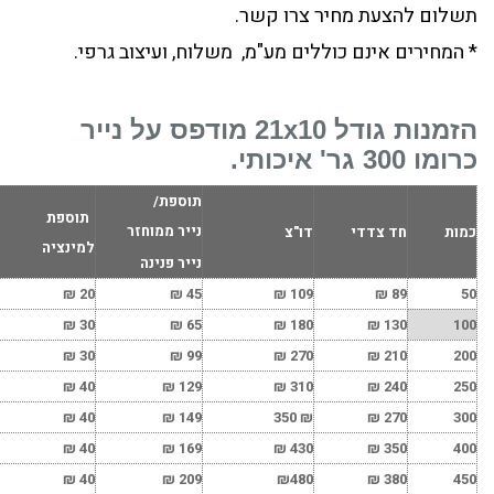
תשלום להצעת מחיר צרו קשר.
* המחירים אינם כוללים מע"מ, משלוח, ועיצוב גרפי.
הזמנות גודל 21x10 מודפס על נייר
כרומו 300 גר' איכותי.
תוספת/
תוספת
נייר ממוחזר
כמות
חד צדדי
דו"צ
למינציה
נייר פנינה
₪
20
₪
45
₪
109
₪
89
50
₪
30
₪
65
₪
180
₪
130
100
₪
30
₪
99
₪
270
₪
210
200
₪
40
₪
129
₪
310
₪
240
250
₪
40
₪
149
350
₪
₪
270
300
₪
40
₪
169
₪
430
₪
350
400
₪
40
₪
209
₪
480
₪
380
450