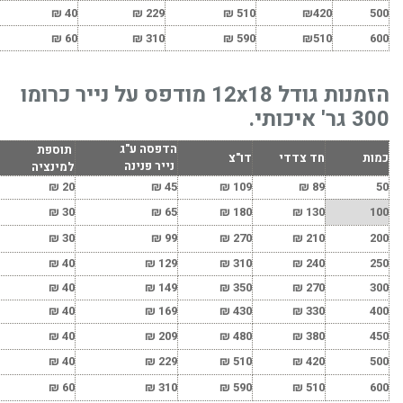
₪
40
₪
229
₪
510
₪
420
500
₪
60
₪
310
₪
590
₪
510
600
הזמנות גודל 12x18 מודפס על נייר כרומו
300 גר' איכותי.
הדפסה ע"ג
תוספת
כמות
חד צדדי
דו"צ
נייר פנינה
למינציה
₪
20
₪
45
₪
109
₪
89
50
₪
30
₪
65
₪
180
₪
130
100
₪
30
₪
99
₪
270
₪
210
200
₪
40
₪
129
₪
310
₪
240
250
₪
40
₪
149
₪
350
₪
270
300
₪
40
₪
169
₪
430
₪
330
400
₪
40
₪
209
₪
480
₪
380
450
₪
40
₪
229
₪
510
₪
420
500
₪
60
₪
310
₪
590
₪
510
600